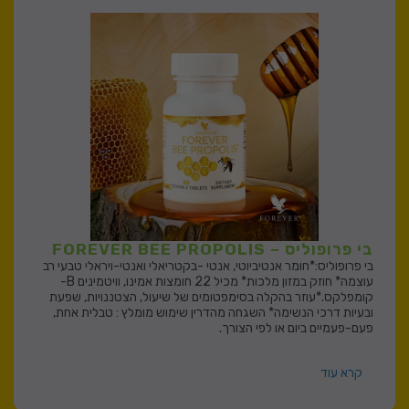
בי פרופוליס – FOREVER BEE PROPOLIS
בי פרופוליס:*חומר אנטיביוטי, אנטי -בקטריאלי ואנטי-ויראלי טבעי רב
עוצמה* חוזק במזון מלכות* מכיל 22 חומצות אמינו, וויטמינים B-
קומפלקס.*עוזר בהקלה בסימפטומים של שיעול, הצטננויות, שפעת
ובעיות דרכי הנשימה* השגחה מהדרין שימוש מומלץ : טבלית אחת,
פעם-פעמיים ביום או לפי הצורך.
קרא עוד