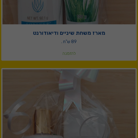
מארז משחת שיניים ודיאודורנט
89 ש"ח .
להזמנה