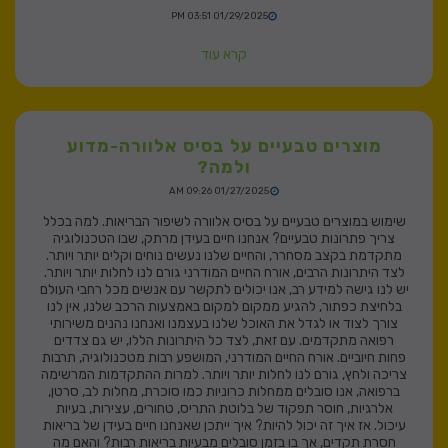
01/29/2025 03:51 PM
קרא עוד
מוצרים טבעיים על בסיס אלוורה-מדוע
ולמה?
01/27/2025 09:26 AM
שימוש במוצרים טבעיים על בסיס אלוורה לשיפור הבריאות. למה בכלל
צריך פתרונות טבעיים? אנחנו חיים בעידן מרתק, שבו הטכנולוגיה
מתקדמת בקצב מסחרר, והחיים שלנו נעשים נוחים וקלים יותר ויותר.
לצד היתרונות הרבים, אורח החיים המודרני גורם לנו לחלות יותר ויותר.
יש לנו גישה למידע רב, אנו יכולים לתקשר עם אנשים מכל רחבי העולם
בלחיצת כפתור, להגיע ממקום למקום באמצעות הרכב שלנו, אין לנו
צורך לצוד או לגדל את האוכל שלנו בעצמנו ואנחנו נהנים משירותי
רפואה מתקדמים. עם זאת, לצד כל היתרונות הללו, יש גם צדדים
פחות חיוביים. אורח החיים המודרני, המושפע רבות מטכנולוגיה, תרבות
צריכה ולחץ, גורם לנו לחלות יותר ויותר. למרות ההתקדמות המרשימה
ברפואה, אנו סובלים ממחלות כרוניות כמו סוכרת, מחלות לב, סרטן,
אלרגיות, חוסר תפקוד של בלוטת התריס, טחורים, עצירות, בעיות
עיכול. אז איך זה יכול להיות? איך ייתכן שאנחנו חיים בעידן של בריאות
חסרת תקדים, אך בו בזמן סובלים מבעיות בריאות רבות? והאם מה