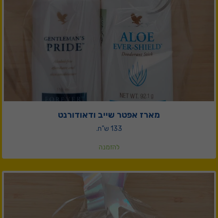
מארז אפטר שייב ודאודורנט
133 ש"ח.
להזמנה