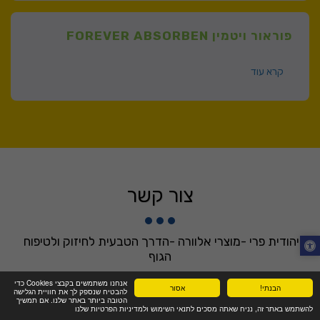
פוראור ויטמין FOREVER ABSORBEN
קרא עוד
צור קשר
יהודית פרי -מוצרי אלוורה -הדרך הטבעית לחיזוק ולטיפוח 
הגוף
אנחנו משתמשים בקבצי Cookies כדי
הבנתי!
אסור
להבטיח שנספק לך את חוויית הגלישה
היקינטון 2, ראשל"צ, ישראל
הטובה ביותר באתר שלנו. אם תמשיך
להשתמש באתר זה, נניח שאתה מסכים לתנאי השימוש ולמדיניות הפרטיות שלנו
+972-0544719441